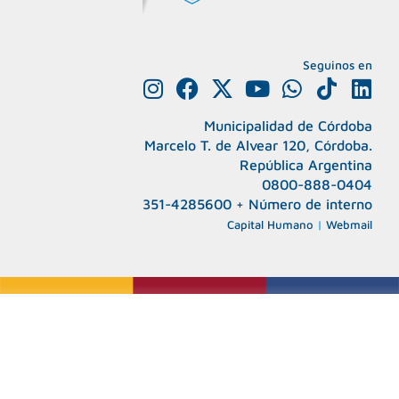
Seguinos en
I
F
X
Y
W
T
L
n
a
-
o
h
i
i
Municipalidad de Córdoba
s
c
t
u
a
k
n
Marcelo T. de Alvear 120, Córdoba.
t
e
w
t
t
t
k
República Argentina
a
b
i
u
s
o
e
0800-888-0404
g
o
t
b
a
k
d
351-4285600
+
Número de interno
r
o
t
e
p
i
Capital Humano
|
Webmail
a
k
e
p
n
m
r